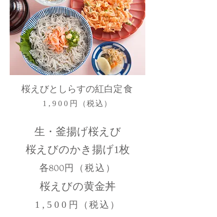
桜えびとしらすの紅白
定食
1,900
円（税込）
生・釜揚げ桜えび
桜えびのかき揚げ1枚
各800
円（
税
込）
桜えびの黄金丼
1,500
円（税込）