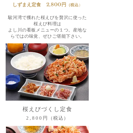
しずまえ
定食 2,800円
（税込
）
駿河湾で獲れた桜えびを贅沢に使った
桜えび料理は
​よし川の看板メニューの１つ。産地な
らではの味覚、ぜひご堪能下さい。
桜えびづくし定食
2,800
円（税込）