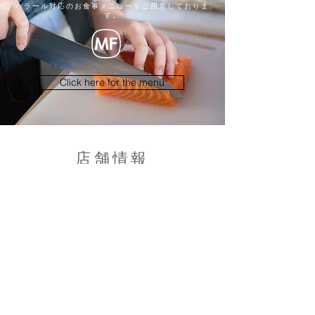
​ハラール対応のお食事メニューをご用意しておりま
す。
Click here for the menu
We have a halal-friendly
meal menu.
店舗情報
住所/ 〒421-3203 静岡県静岡市清水
区蒲原3-5-18
営業時間/11:00〜19:30（ラストオーダ
ー19:00）
定休日/月曜日（祝日は営業）
​駐車場/第1駐車場10台 第2駐車場25台