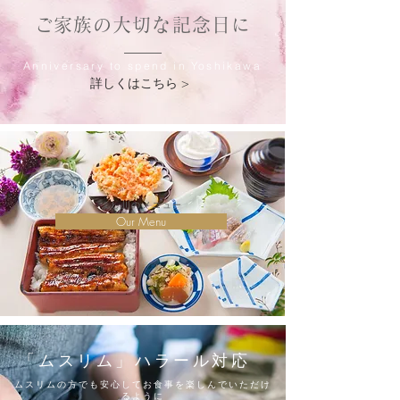
​ご家族の大切な記念日に
Anniversary to spend in Yoshikawa
詳しくはこちら >
よし川のメニュー
Our Menu
​「ムスリム」ハラール対応
ムスリムの方でも安心してお食事を楽しんでいただけ
るように